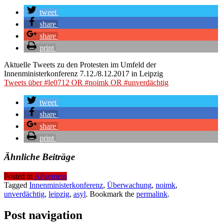
tweet
share
share
print
Aktuelle Tweets zu den Protesten im Umfeld der
Innenministerkonferenz 7.12./8.12.2017 in Leipzig
Tweets über #le0712 OR #noimk OR #unverdächtig
tweet
share
share
print
Ähnliche Beiträge
Posted in
Allgemein
Tagged
Innenministerkonferenz
,
Überwachung
,
noimk
,
unverdächtig
,
leipzig
,
asyl
. Bookmark the
permalink
.
Post navigation