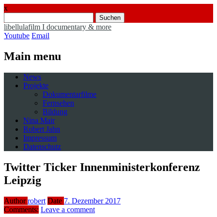
x
Suchen
nach:
libellulafilm I documentary & more
Youtube
Email
Main menu
Skip
News
to
Projekte
content
Dokumentarfilme
Fernsehen
Bildung
Nina Mair
Robert Jahn
Impressum
Datenschutz
Twitter Ticker Innenministerkonferenz
Leipzig
Author
robert
Date
7. Dezember 2017
Comments:
Leave a comment