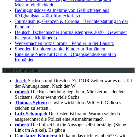
Muslimfeindlichkeit
Bedingungslose Aufnahme von Geflüchteten aus
#Afghanistan – #LuftbrueckeJetzt!
Journalismus, Grenzen & Corona - Berichterstattung in der
Pandemie
Deutsch-Tschechischer Journalistenpreis 2020 - Gewinner
Kategorie Multimedia
Weitermachen trotz Corona - Pendler in der Lausitz
Spenden für nierenkranke Kinder in Rumänien
Eine neue Niere für Darius - Organspendeskandal in
Rumänien
Recent Comments
Josef:
Sachsen und Dresden. Zu DDR Zeiten war es das Tal
der Ahnungslosen. Nach der W
robert:
Die Entscheidung liegt beim Ministerpräsidenten
Sachsens. Aber wenn viele Sachs
Thomas Sylten:
es wäre wirklich so WICHTIG dieses
zeichen zu setzen..
Lutz Schampel:
Der Osten ist braun. Warum sollte da
ausgerechnet die Polizei eine Ausnahme mach
robert:
Die Polizei hat die Aussage selbst bestätigt (Siehe
Link im Artikel). Es gibt a
Constanze Küppers:
Ich kann das nicht glauben???- wie