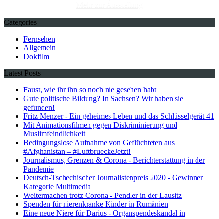
Mehr zur Ausstellung
Categories
Fernsehen
Allgemein
Dokfilm
Latest Posts
Faust, wie ihr ihn so noch nie gesehen habt
Gute politische Bildung? In Sachsen? Wir haben sie
gefunden!
Fritz Menzer - Ein geheimes Leben und das Schlüsselgerät 41
Mit Animationsfilmen gegen Diskriminierung und
Muslimfeindlichkeit
Bedingungslose Aufnahme von Geflüchteten aus
#Afghanistan – #LuftbrueckeJetzt!
Journalismus, Grenzen & Corona - Berichterstattung in der
Pandemie
Deutsch-Tschechischer Journalistenpreis 2020 - Gewinner
Kategorie Multimedia
Weitermachen trotz Corona - Pendler in der Lausitz
Spenden für nierenkranke Kinder in Rumänien
Eine neue Niere für Darius - Organspendeskandal in