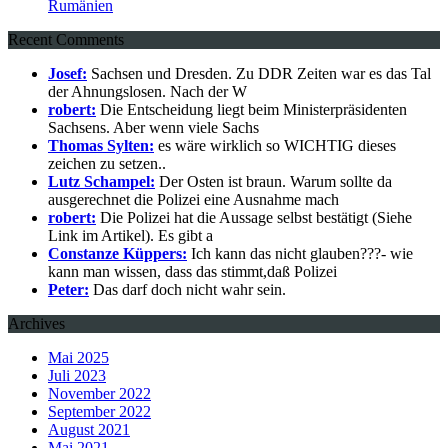
Rumänien
Recent Comments
Josef:
Sachsen und Dresden. Zu DDR Zeiten war es das Tal
der Ahnungslosen. Nach der W
robert:
Die Entscheidung liegt beim Ministerpräsidenten
Sachsens. Aber wenn viele Sachs
Thomas Sylten:
es wäre wirklich so WICHTIG dieses
zeichen zu setzen..
Lutz Schampel:
Der Osten ist braun. Warum sollte da
ausgerechnet die Polizei eine Ausnahme mach
robert:
Die Polizei hat die Aussage selbst bestätigt (Siehe
Link im Artikel). Es gibt a
Constanze Küppers:
Ich kann das nicht glauben???- wie
kann man wissen, dass das stimmt,daß Polizei
Peter:
Das darf doch nicht wahr sein.
Archives
Mai 2025
Juli 2023
November 2022
September 2022
August 2021
Mai 2021