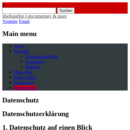
x
Suchen
nach:
libellulafilm I documentary & more
Youtube
Email
Main menu
Skip
News
to
Projekte
content
Dokumentarfilme
Fernsehen
Bildung
Nina Mair
Robert Jahn
Impressum
Datenschutz
Datenschutz
Datenschutz­erklärung
1. Datenschutz auf einen Blick