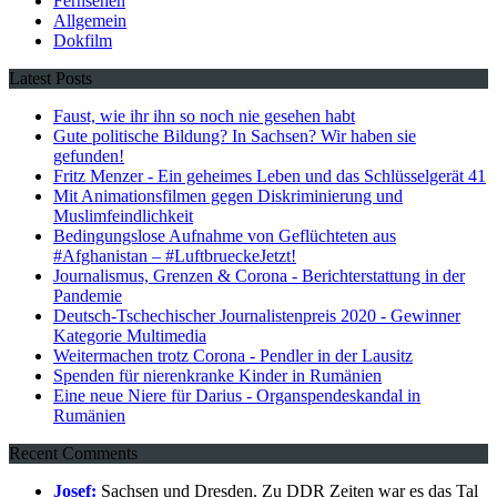
Fernsehen
Allgemein
Dokfilm
Latest Posts
Faust, wie ihr ihn so noch nie gesehen habt
Gute politische Bildung? In Sachsen? Wir haben sie
gefunden!
Fritz Menzer - Ein geheimes Leben und das Schlüsselgerät 41
Mit Animationsfilmen gegen Diskriminierung und
Muslimfeindlichkeit
Bedingungslose Aufnahme von Geflüchteten aus
#Afghanistan – #LuftbrueckeJetzt!
Journalismus, Grenzen & Corona - Berichterstattung in der
Pandemie
Deutsch-Tschechischer Journalistenpreis 2020 - Gewinner
Kategorie Multimedia
Weitermachen trotz Corona - Pendler in der Lausitz
Spenden für nierenkranke Kinder in Rumänien
Eine neue Niere für Darius - Organspendeskandal in
Rumänien
Recent Comments
Josef:
Sachsen und Dresden. Zu DDR Zeiten war es das Tal