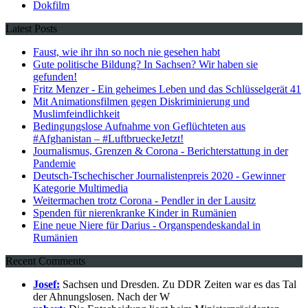
Dokfilm
Latest Posts
Faust, wie ihr ihn so noch nie gesehen habt
Gute politische Bildung? In Sachsen? Wir haben sie
gefunden!
Fritz Menzer - Ein geheimes Leben und das Schlüsselgerät 41
Mit Animationsfilmen gegen Diskriminierung und
Muslimfeindlichkeit
Bedingungslose Aufnahme von Geflüchteten aus
#Afghanistan – #LuftbrueckeJetzt!
Journalismus, Grenzen & Corona - Berichterstattung in der
Pandemie
Deutsch-Tschechischer Journalistenpreis 2020 - Gewinner
Kategorie Multimedia
Weitermachen trotz Corona - Pendler in der Lausitz
Spenden für nierenkranke Kinder in Rumänien
Eine neue Niere für Darius - Organspendeskandal in
Rumänien
Recent Comments
Josef:
Sachsen und Dresden. Zu DDR Zeiten war es das Tal
der Ahnungslosen. Nach der W