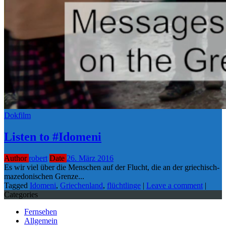
Dokfilm
Listen to #Idomeni
Author
robert
Date
26. März 2016
Es wir viel über die Menschen auf der Flucht, die an der griechisch-
mazedonischen Grenze...
Tagged
Idomeni
,
Griechenland
,
flüchtlinge
|
Leave a comment
|
Categories
Fernsehen
Allgemein