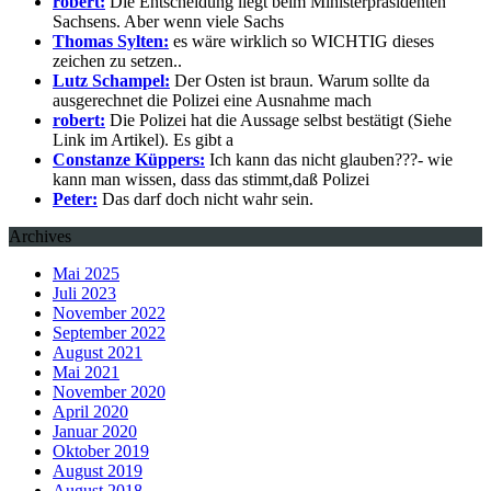
robert:
Die Entscheidung liegt beim Ministerpräsidenten
Sachsens. Aber wenn viele Sachs
Thomas Sylten:
es wäre wirklich so WICHTIG dieses
zeichen zu setzen..
Lutz Schampel:
Der Osten ist braun. Warum sollte da
ausgerechnet die Polizei eine Ausnahme mach
robert:
Die Polizei hat die Aussage selbst bestätigt (Siehe
Link im Artikel). Es gibt a
Constanze Küppers:
Ich kann das nicht glauben???- wie
kann man wissen, dass das stimmt,daß Polizei
Peter:
Das darf doch nicht wahr sein.
Archives
Mai 2025
Juli 2023
November 2022
September 2022
August 2021
Mai 2021
November 2020
April 2020
Januar 2020
Oktober 2019
August 2019
August 2018