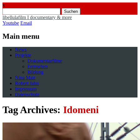
x
Suchen
nach:
libellulafilm I documentary & more
Youtube
Email
Main menu
Skip
News
to
Projekte
content
Dokumentarfilme
Fernsehen
Bildung
Nina Mair
Robert Jahn
Impressum
Datenschutz
Tag Archives:
Idomeni