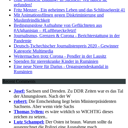
gefunden!
Fritz Menzer - Ein geheimes Leben und das Schlüsselgerät 41
Mit Animationsfilmen gegen Diskriminierung und
Muslimfeindlichkeit
Bedingungslose Aufnahme von Geflüchteten aus
#Afghanistan – #LuftbrueckeJetzt!
Journalismus, Grenzen & Corona - Berichterstattung in der
Pandemie
Deutsch-Tschechischer Journalistenpreis 2020 - Gewinner
Kategorie Multimedia
Weitermachen trotz Corona - Pendler in der Lausitz
Spenden für nierenkranke Kinder in Rumänien
Eine neue Niere für Darius - Organspendeskandal in
Rumänien
Recent Comments
Josef:
Sachsen und Dresden. Zu DDR Zeiten war es das Tal
der Ahnungslosen. Nach der W
robert:
Die Entscheidung liegt beim Ministerpräsidenten
Sachsens. Aber wenn viele Sachs
Thomas Sylten:
es wäre wirklich so WICHTIG dieses
zeichen zu setzen..
Lutz Schampel:
Der Osten ist braun. Warum sollte da
ausgerechnet die Polizei eine Ausnahme mach