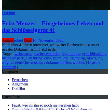
Dokfilm
Fritz Menzer – Ein geheimes Leben und
das Schlüsselgerät 41
Author
robert
Date
10. November 2022
Nach über 4 Jahren intensiver, weltweiter Recherchen ist unser
neuster Dokumentarfilm jetzt in der...
Tagged
wehrmacht
,
zweiter weltkrieg
,
kryptologie
,
verschlüsselung
,
bletchley park
,
alan turing
,
okw
,
ticom
,
nsa
,
crypto ag
,
nkwd
,
cic
,
enigma
,
deutsches museum
,
dokumentarfilm
,
webdok
|
Leave a
comment
|
Categories
Fernsehen
Allgemein
Dokfilm
Latest Posts
Faust, wie ihr ihn so noch nie gesehen habt
Gute politische Bildung? In Sachsen? Wir haben sie