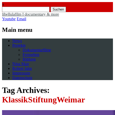
x
Suchen
nach:
libellulafilm I documentary & more
Youtube
Email
Main menu
Skip
News
to
Projekte
content
Dokumentarfilme
Fernsehen
Bildung
Nina Mair
Robert Jahn
Impressum
Datenschutz
Tag Archives:
KlassikStiftungWeimar