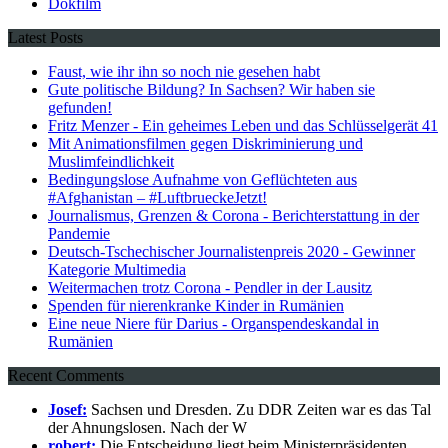
Dokfilm
Latest Posts
Faust, wie ihr ihn so noch nie gesehen habt
Gute politische Bildung? In Sachsen? Wir haben sie
gefunden!
Fritz Menzer - Ein geheimes Leben und das Schlüsselgerät 41
Mit Animationsfilmen gegen Diskriminierung und
Muslimfeindlichkeit
Bedingungslose Aufnahme von Geflüchteten aus
#Afghanistan – #LuftbrueckeJetzt!
Journalismus, Grenzen & Corona - Berichterstattung in der
Pandemie
Deutsch-Tschechischer Journalistenpreis 2020 - Gewinner
Kategorie Multimedia
Weitermachen trotz Corona - Pendler in der Lausitz
Spenden für nierenkranke Kinder in Rumänien
Eine neue Niere für Darius - Organspendeskandal in
Rumänien
Recent Comments
Josef:
Sachsen und Dresden. Zu DDR Zeiten war es das Tal
der Ahnungslosen. Nach der W
robert:
Die Entscheidung liegt beim Ministerpräsidenten