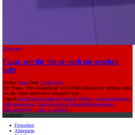
Allgemein
Faust, wie ihr ihn so noch nie gesehen
habt
Author
robert
Date
5. Mai 2025
Für “Faust. Eine Ausstellung” im Schiller-Museum in Weimar haben
wir die Video-Interviews konzipiert und...
Tagged
FaustEineAusstellung
,
Goethe
,
Weimar
,
Kulturvermittlung
,
Videoproduktion
,
Interviewformat
,
KlassikStiftungWeimar
,
Museumsarbeit
|
Leave a comment
|
Categories
Fernsehen
Allgemein