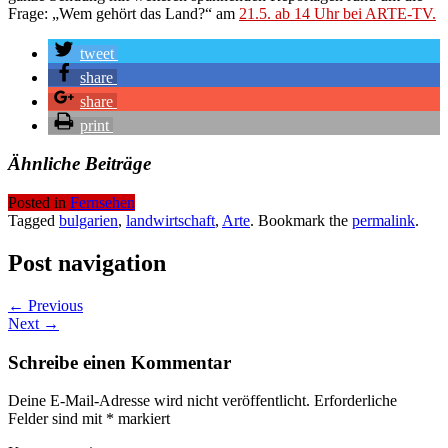
Frage: „Wem gehört das Land?“ am
21.5. ab 14 Uhr bei ARTE-TV.
tweet
share
share
print
Ähnliche Beiträge
Posted in
Fernsehen
Tagged
bulgarien
,
landwirtschaft
,
Arte
. Bookmark the
permalink
.
Post navigation
← Previous
Next →
Schreibe einen Kommentar
Deine E-Mail-Adresse wird nicht veröffentlicht.
Erforderliche
Felder sind mit
*
markiert