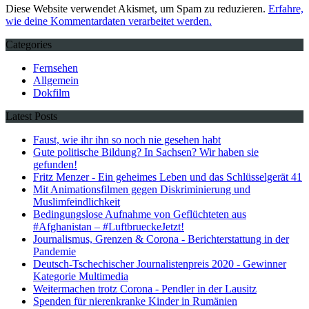
Diese Website verwendet Akismet, um Spam zu reduzieren.
Erfahre,
wie deine Kommentardaten verarbeitet werden.
Categories
Fernsehen
Allgemein
Dokfilm
Latest Posts
Faust, wie ihr ihn so noch nie gesehen habt
Gute politische Bildung? In Sachsen? Wir haben sie
gefunden!
Fritz Menzer - Ein geheimes Leben und das Schlüsselgerät 41
Mit Animationsfilmen gegen Diskriminierung und
Muslimfeindlichkeit
Bedingungslose Aufnahme von Geflüchteten aus
#Afghanistan – #LuftbrueckeJetzt!
Journalismus, Grenzen & Corona - Berichterstattung in der
Pandemie
Deutsch-Tschechischer Journalistenpreis 2020 - Gewinner
Kategorie Multimedia
Weitermachen trotz Corona - Pendler in der Lausitz
Spenden für nierenkranke Kinder in Rumänien