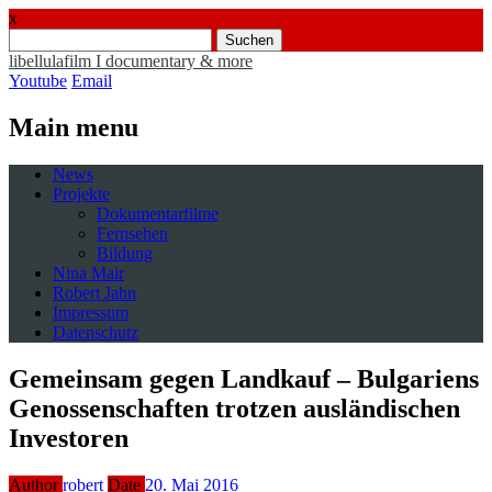
x
Suchen
nach:
libellulafilm I documentary & more
Youtube
Email
Main menu
Skip
News
to
Projekte
content
Dokumentarfilme
Fernsehen
Bildung
Nina Mair
Robert Jahn
Impressum
Datenschutz
Gemeinsam gegen Landkauf – Bulgariens
Genossenschaften trotzen ausländischen
Investoren
Author
robert
Date
20. Mai 2016