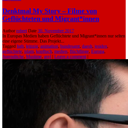
Denktmal My Story – Filme von
Geflüchteten und Migrant*innen
Author
robert
Date
30. November 2017
In Europas Medien haben Geflüchtete und Migrant*innen nur selten
eine eigene Stimme. Das Projekt...
Tagged
hgb
,
leipzig
,
animation
,
bundesamt
,
daesh
,
jesiden
,
geflüchtete
,
islam
,
kopftuch
,
medien
,
flüchtlinge
,
Europa
,
Jugendliche
,
Muslime
,
asyl
|
Leave a comment
|