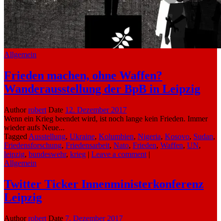
Allgemein
Frieden machen, ohne Waffen?
Wanderausstellung der BpB in Leipzig
Author
robert
Date
12. Dezember 2017
Wenn ein Krieg beendet wird, ist noch lange kein Frieden. Immer
wieder aufs Neue...
Tagged
Ausstellung
,
Ukraine
,
Kolumbien
,
Nigeria
,
Kosovo
,
Sudan
,
Friedensforschung
,
Friedensarbeit
,
Nato
,
Frieden
,
Waffen
,
UN
,
leipzig
,
bundeswehr
,
krieg
|
Leave a comment
|
Allgemein
Twitter Ticker Innenministerkonferenz
Leipzig
Author
robert
Date
7. Dezember 2017