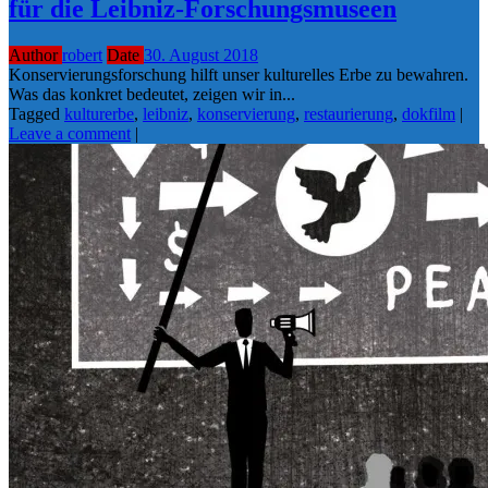
für die Leibniz-Forschungsmuseen
Author
robert
Date
30. August 2018
Konservierungsforschung hilft unser kulturelles Erbe zu bewahren.
Was das konkret bedeutet, zeigen wir in...
Tagged
kulturerbe
,
leibniz
,
konservierung
,
restaurierung
,
dokfilm
|
Leave a comment
|