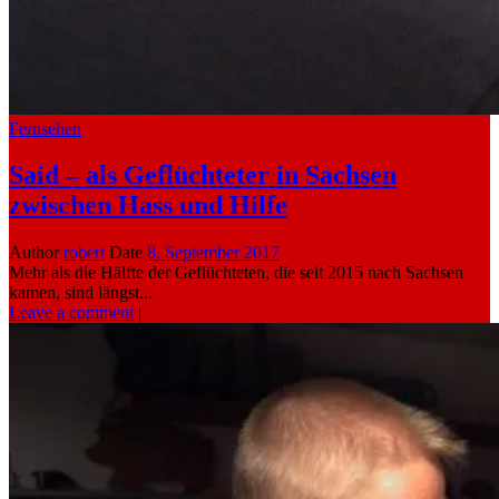
Fernsehen
Said – als Geflüchteter in Sachsen
zwischen Hass und Hilfe
Author
robert
Date
8. September 2017
Mehr als die Hälfte der Geflüchteten, die seit 2015 nach Sachsen
kamen, sind längst...
Leave a comment
|