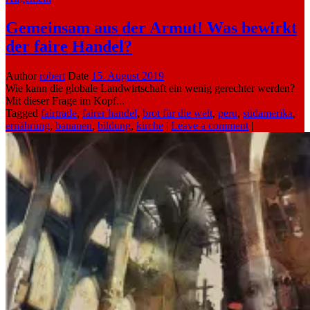
Gemeinsam aus der Armut! Was bewirkt
der faire Handel?
Author
robert
Date
15. August 2019
Wie kann die globale Landwirtschaft ein wenig gerechter werden?
Mit dieser Frage im Kopf...
Tagged
fairtrade
,
fairer handel
,
brot für die welt
,
peru
,
südamerika
,
ernährung
,
bananen
,
bildung
,
kirche
|
Leave a comment
|