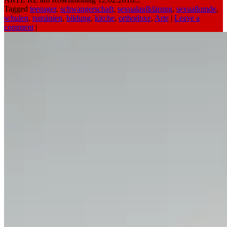
Tagged
teenager
,
schwangerschaft
,
sexualaufklärung
,
sexualkunde
,
schulen
,
rumänien
,
bildung
,
kirche
,
orthodoxe
,
Arte
|
Leave a
comment
|