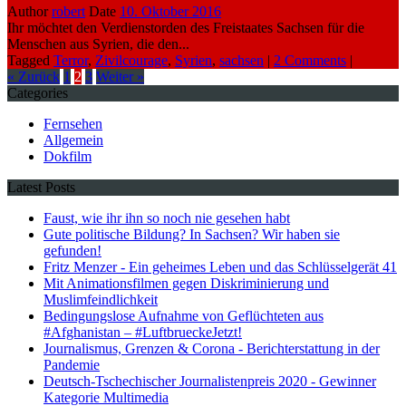
Author
robert
Date
10. Oktober 2016
Ihr möchtet den Verdienstorden des Freistaates Sachsen für die
Menschen aus Syrien, die den...
Tagged
Terror
,
Zivilcourage
,
Syrien
,
sachsen
|
2 Comments
|
« Zurück
1
2
3
Weiter »
Categories
Fernsehen
Allgemein
Dokfilm
Latest Posts
Faust, wie ihr ihn so noch nie gesehen habt
Gute politische Bildung? In Sachsen? Wir haben sie
gefunden!
Fritz Menzer - Ein geheimes Leben und das Schlüsselgerät 41
Mit Animationsfilmen gegen Diskriminierung und
Muslimfeindlichkeit
Bedingungslose Aufnahme von Geflüchteten aus
#Afghanistan – #LuftbrueckeJetzt!
Journalismus, Grenzen & Corona - Berichterstattung in der
Pandemie
Deutsch-Tschechischer Journalistenpreis 2020 - Gewinner
Kategorie Multimedia