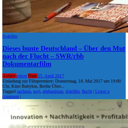
Dokfilm
Dieses bunte Deutschland – Über den Mut
nach der Flucht – SWR/rbb
Dokumentarfilm
Author
robert
Date
25. April 2017
Einladung zur Filmpremiere: Donnerstag, 18. Mai 2017 um 19:00
Uhr, Kino Babylon, Berlin Über...
Tagged
sachsen
,
asyl
,
afghanistan
,
dokfilm
,
flucht
|
Leave a
comment
|